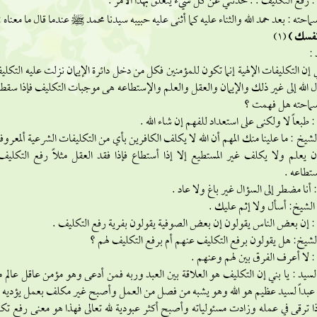
 رفع التكليف . . حدثني عن كل شيء يتعلق بهذا الأمر .
ماحته : بعد حمد الله والثناء عليه كما أثنى عليه حبيبه سيدنا محمد ^ عندما قال ما معناه 
نفسك )
(1)
:
ي إن التكليفات الإلهية إنما تكون للمؤمنين فكل من دخل دائرة الإيمان نزلت عليه ا
الله إلى غير ذلك والإيمان والعقل والعلم والإستطاعه هى موجبات التكليف فإذا سقط
سماحته هل فهمت ؟
 طبعاً لا ولكنى على استعداد للفهم إن شاء الله .
لشيخ : ما علينا منك المهم أن الله لا يكلف الكافرين بأي من التكليفات الشرعية ألمعر
ن يعلم ولا يكلف غير المستطيع إلا إذا أستطاع فإذا فقد العقل مثلاً رفع التكلي
تطاعه .
أنا مضطر إلى السؤال غير باغ ولا عاد .
الشيخ: أسأل ولا إثم عليك .
 إن بعض الناس يقولون إن بعض الصوفية يقولون بفرية رفع التكليف .
لشيخ: هل يقولون برفع التكليف عنهم أم برفع التكليف لهم ؟
 لا أعرف الفرق بين لهم وعنهم .
لسيد : يا بني إن التكليف هو العلاقة بين العبد وربه فمن أدعى وهو مؤمن عاقل عالم 
بداً لسيد عظيم هو الله وهو يشبه من فصل من العمل وأصبح غير مكلف بعمل يؤديه و
ذا ترقى في عمله وزادت مسئولياته وأصبح أكثر عبودية لله تعالى فهذا هو معنى رفع تك