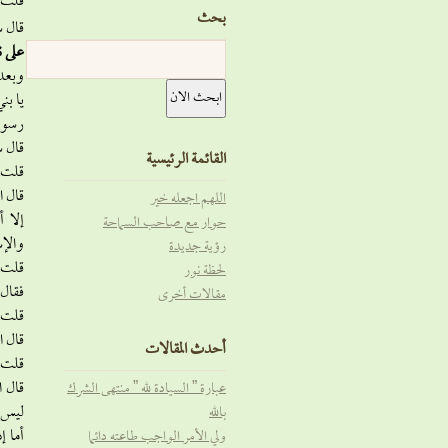
قلت :
بحث
قال س
على 
وبعد 
يا بن
رسول 
قال 
القائمة الرئيسية
قلت :
قال ا
اللهم اجعله خير
إلا أ
حوار مع صاحب السماحة
والإس
رؤية جديدة
قلت: 
لحظة نور
فقال 
مقالات أخرى
قلت :
قال ا
أحدث المقالات
قلت :
قال ا
عبارة ” السيادة لله ” منتهى الشرك
ليس ع
بالله
أما إ
ولي الأمر الواجب طاعته دائما