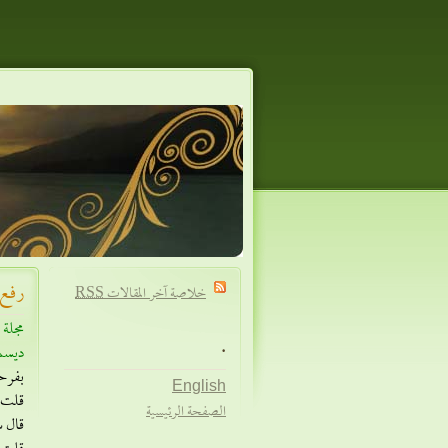
رفع 
خلاصة آخر المقالات
RSS
مجلة
.
ديسمبر7
بفرحة
English
قلت :
الصفحة الرئيسية
قال س