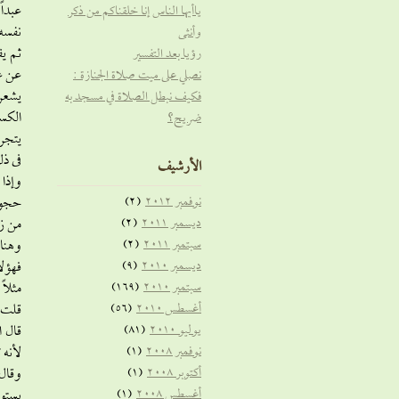
عبداً
ياأيها الناس إنا خلقناكم من ذكر
نفسه 
وأنثى
ثم ي
رؤيا بعد التفسير
عن عش
نصلي على ميت صلاة الجنازة :
يشعر
فكيف نبطل الصلاة في مسجد به
الكسو
ضريح؟
يتجرع
فى ذ
الأرشيف
وإذا 
نوفمبر 2012
(2)
حجوا 
ديسمبر 2011
(2)
من زك
سبتمبر 2011
(2)
وهناك
ديسمبر 2010
(9)
فهؤلا
سبتمبر 2010
(169)
مثلاً 
أغسطس 2010
(56)
قلت :
يوليو 2010
(81)
قال ا
نوفمبر 2008
(1)
لأنه 
أكتوبر 2008
(1)
وقال
أغسطس 2008
(1)
يستوي