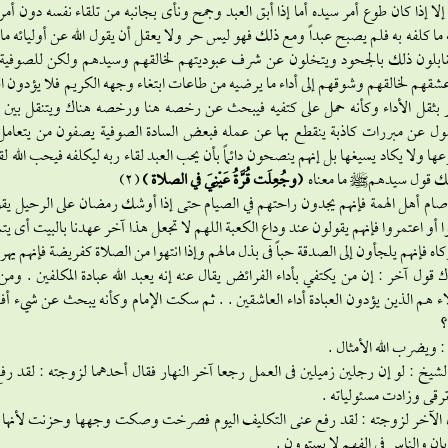
 إلا إذا كان طوع أمر سيده أما إذا أبق العبد وجمح ونأى بجانبه من تلقاء نفسه دون 
ما كلفه به فلم يصبح عبداً ومع ذلك فهو ليس حر ولا يعقل أن يقول الله عن أوليائه ما ق
قابلون ذلك بالجحود ويتخلون عن شرف عبوديتهم لخالقهم وسيدهم ولكن للصوفية ال
قهم لخالقهم وشوقهم إلى أداء ما يرضيه من طاعات ابتغاء وجهه الكريم فلا يؤدون العبادة
 بثقل الأداء وكأنه حمل على كتفيه فيبحث عن رخصه هنا ورخصه هناك ويتنقل بين 
ل عن مبررات كاذبة ينقطع بها عن عمله فبعض السادة الصوفية يصفون من يتعامل مع ا
ها ولا يكاد يسيغها بل إنهم ينصحون دائماً بأن يحب العبد لقاء ربه ليكلفه فيحب الله ل
لك قول سيدهم^ ما معناه
(وجُعِلَت قُرَّةُ عَيْنِيَ في الصلاة )
(2)
صام أهل الهمة فإنهم يجدون راحتهم في الصيام حتى إذا أوشك رمضان على الرحيل يقول
أو اعتمروا فإنهم يقولون عند وداع الكعبة اللهم لا تجعل هذا آخر عهدنا بالبيت أى يتم
اه فإنهم يلجأون إلى الصدقة حباً فى بذل مالهم وإذا انتهوا من الصلاة كفريضة فإنهم يهرع
 قول آخر : إن من يكتفي بأداء الفرائض يقال عنه إنه يعبد الله عبادة المكلفين . و
ء هم الذين يؤدون العبادة أداء العاشقين . . ثم سكت الإمام وكأنه يبحث عن شيء أفهم 
؟
 ويضرب الله الأمثال .
لشيخ : لو إن رجلين زميلين فى العمل رجعا آخر النهار فقال أحدهما لزوجته : لق
ترقى وزادت مسئولياته .
 الآخر لزوجته : لقد رفع عنى التكليف اليوم فصرخت وصكت وجهها وحزنت لأنها فه
ان والناس في الفهم لا يستوون .