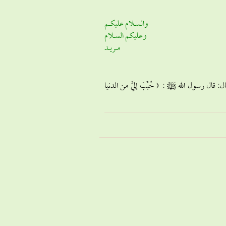
والسـلام عليكـم
وعليكم السـلام
مـريـد
جزء (7) ، ص (61) رقم الحديث-3939- عن أنس قال: قال رسول الله ^ : ( حُبِّبَ إليَّ من الدنيا