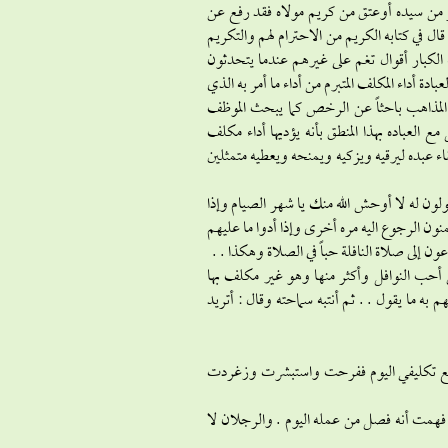
أمر من سيده أوعتق من كريم مولاه فقد رفع عن
ال في كتابه الكريم من الاحترام لهم والتكريم
كبار أقوال تغم على غيرهم عندما يتحدثون
 أداء المكلف المتبرم من أداء ما أمر به الذي
المذاهب باحثاً عن الرخص كما يبحث الموظف
لعباده بهذا المنطق بأنه يؤديها أداء مكلف
قاء عبده ليرقيه ويزكيه ويمنحه ويعطيه متمثلين
ون له لا أوحش الله منك يا شهر الصيام وإذا
نون الرجوع اليه مره أخرى وإذا أدوا ما عليهم
ون إلى صلاة النافلة حباً في الصلاة وهكذا . .
من أحب النوافل وأكثر منها وهو غير مكلف بها
به ما يقول . . ثم أنتبه سماحته وقال : أتريد
د رفع تكليفي اليوم ففرحت واستبشرت وزغردت
مت أنه فصل من عمله اليوم . والرجلان لا