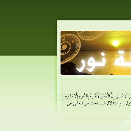
رَّحِيمِ] [وَمَآ أُبَرِّئُ نَفْسِى إِنَّ النَّفْسَ لَأَمَّارَةٌ بِالسُّوءِ إِلَّا مَا رَحِمَ
لقبول والمثول.. واستدلال البـــــاحث عن المعانى عن