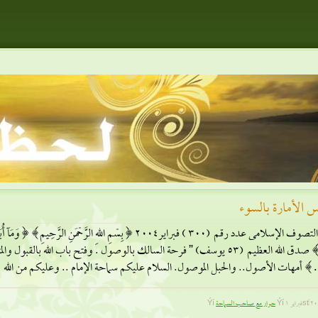
س الأمارة بالسوء
مجلة التصوف الإسلامى عدد رقم (300 ) فبراير2004 [بِسْمِ اللهِ الرَّحْمَنِ ال
رَبِّى] صدق الله العظيم (53 يوسف) ” فرحة السالك بالوصول . وفتح باب الله با
كم سماحة الإمام .. وعليكم من الله […]
اير 1st, 2004
حوار مع صاحب السماحة
Ýí