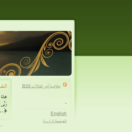
النف
خلاصة آخر المقالات
RSS
.
أمهات الأصول.. والحبل الموصول. السلام علي
English
الصفحة الرئيسية
Ýí فبر