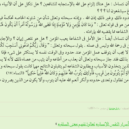
أن نتساءل : هل هناك إلزام على الله بالإستجابه للشافعين ؟ هل نتكل على أن الأنبياء و
غ سيشفعون لنا ؟ ؟ ؟
ود ذلك وغير ذلك إذن الله . وإذنه سبحانه وتعالى شأن من شئونه الخاصه تحكمهُ فيه
الشفاعه مما يقضيه الله بإرادته .
أن نتساءل أيضاً : هل الأمل فى الشفاعة يعيب المؤمن ؟ هل هو نقص إيمان ؟ والإجابه : 
ا يجب أن يتوقف عمل المؤمن عند حدود وفى الوقت نفسه لا يستكثر على شىء فإذا د
بذلك فقد جاز سبحانه وتعالى أن يعذب من أطاعه وأن يثيب من عصاه ذلك لأنه لا يسأل 
ين يتخذون الأسباب ويطلبون الشفاعه ثم يتقبلون النتائج مهما كانت يقول سبحانه وتعالى : ” إِنَّمَا التّ
َةٍ ثُمَّ يَتُوبُونَ مِنْ قَرِيبٍ فَأُولَئِكَ يَتُوبُ اللَّهُ عَلَيْهِمْ وَكَانَ اللَّهُ عَلِيماً حَكِيماً” (النساء:17)
من تطاول وتعدى حدوده وأنكر أنعم الله عليه أن يتوب وألا يكون من الذين يصرون ع
تصنيف :
رؤية جديدة
في سبتمبر 15th, 2010
أسرار النفس الإنسانيه
تعالوا نفهم معنى السلفيه
»