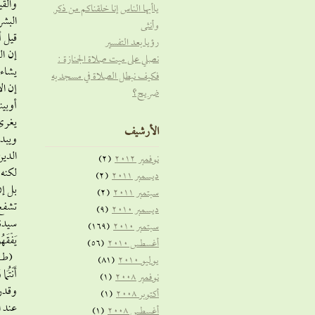
والقي
ياأيها الناس إنا خلقناكم من ذكر
البشر
وأنثى
قيل أ
رؤيا بعد التفسير
إن ال
نصلي على ميت صلاة الجنازة :
يشاء 
فكيف نبطل الصلاة في مسجد به
إن ال
ضريح؟
أوبين
يغرى 
الأرشيف
ويبدو
الدين
نوفمبر 2012
(2)
لكنه سب
ديسمبر 2011
(2)
بل إن
سبتمبر 2011
(2)
تشفع 
ديسمبر 2010
(9)
سيدنا 
سبتمبر 2010
(169)
يَفْقَ
أغسطس 2010
(56)
يوليو 2010
(81)
أَنْتُم
نوفمبر 2008
(1)
وقدرة
أكتوبر 2008
(1)
عند ا
أغسطس 2008
(1)