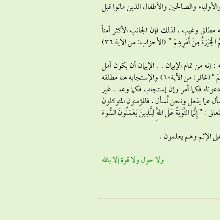
الأولياء والصالحين والأطفال الذين ماتوا قبل
 مطلق وغيب . لذلك فإن الجانب الأكثر أمناً
للمؤمن هو فى قوله تعالى : ” وَمَا كَانَ لِمُؤْمِنٍ وَلا مُؤْمِنَةٍ إِذَا قَضَى اللَّهُ وَرَسُولُهُ أَمْراً أَنْ يَكُونَ لَهُمُ الْخِيَرَةُ مِنْ أَمْرِهِمْ ” (الأحزاب: من الآية 36)
إنه من تمام الإيمان . . الإيمان أن يكون أمل
المؤمن فى رحمة الله وليس فى عمله . يقول سبحانه وتعالى : ” وَقَالَ رَبُّكُمُ ادْعُونِي أَسْتَجِبْ لَكُمْ “(غافر: من الآية60) والإستجابه هنا مطلقه
عوناه فكما أمر وإن إستجاب فكما وعد . غير
عما يفعل ونحن نُسأل . فالمؤمنون المتوكلون
َوْبَةُ عَلَى اللَّهِ لِلَّذِينَ يَعْمَلُونَ السُّوءَ
لى الإثم وهم يعلمون .
ولا حول ولا قوة إلا بالله