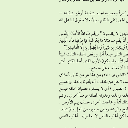
 كفراً ومعصيه الجنه بشفاعة أوغير شفاعه –
الحق إنتفى الظلم . ولأنه لا حقوق لنا على الله
مون ” وَيَضْرِبُ اللَّهُ الْأَمْثَالَ لِلنَّاسِ
هَ لا يَسْتَحْيِي أَنْ يَضْرِبَ مَثَلاً مَا بَعُوضَةً فَمَا فَوْقَهَا فَأَمَّا الَّذِينَ
ِيراً وَيَهْدِي بِهِ كَثِيراً وَمَا يُضِلُّ بِهِ إِلَّا الْفَاسِقِينَ”
وأعطى الثانى مبلغاً أقل ورفض إعطاء الثالث شيئاً
 أصلاً . وقد يكون الأول الذى أخذ الكثير أكثر
ا أن نحاسبه على ما منح .
يقول الله لعباده ” وَجَزَاءُ سَيِّئَةٍ سَيِّئَةٌ مِثْلُهَا فَمَنْ عَفَا وَأَصْلَحَ فَأَجْرُهُ عَلَى اللَّهِ إِنَّهُ لا يُحِبُّ الظَّالِمِينَ” (الشورى:40) ومن عفا هو من تخلق بأخلاق
 يرضاه ؟ هل من المعقول أن يأمرنا بالعفو والصلح
 ( الصبور ) أى لا يستفزه عصيان خلقه فيمنع
بحلمه وعلمه وقدرته المطلقه فرصاً أخرى . وكم
 هناك أمماً وجماعات أخرى خسف بهم الأرض .
سامح والرحمه وينقى ضميره من الغل والإنتقام .
يه لكن أغلب الناس لا يعلمون . أغلب الناس