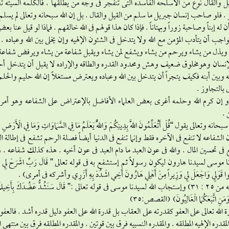
ل والقال نوع من الأسلحه الفاسده التى تنفجر فى وجه من يطلقها . فالكلمه السيئه تعو
 . فلو صاحب إنسان جبريل ما سلم من القيل والقال . بل إن الله سبحانه وتعالى لم يسلم
ن له إبناً وصاحبة زوراً وبهتاناً . فإذا كان هذا قولهم فى الله خالقهم . فماذا لو قيل عنا ب
واجب أن يتأدب المؤمن مع الله ولا يتدخل فى الشئون الإلهيه وإن يخلى بين الله وعباده
ويذل من يشاء ويرحم من يشاء ويشفع لمن يشاء ويقبل شفاعة من يشاء ويرفض شفاعة م
إنسان وهومخلوق ضعيف وهش ومحدود القدره والطاقه والإراده لا يقبل أن يتدخل أحد 
ه وبين أبنه فكيف يتجراً أن يتدخل بين الله وعباده ويعترض مستغلاً إن الله حليم والحلم
بالتجاوز .
 إن كرم الله وحلمه أغرى بعض العلماء الأفاضل بالإعتراض على الشفاعه وهو أمر 
 .
حانه وتعالى يقول “قُلْ أَتُعَلِّمُونَ اللَّهَ بِدِينِكُمْ وَاللَّهُ يَعْلَمُ مَا فِي السَّمَاوَاتِ وَمَا فِي الْأَرْضِ وَ
 الشفاعه لا تنفع فى الآخره فقط وإنما تنفع فى الدنيا أيضاً فصلة الرحم تشفع فى إطالة
فى تحسين المال . والله فى عون العبد ما دام العبد فى عون أخيه . هذه كذلك شفاعه . 
موسى لسيدنا هارون ليكون رسولاً ثم إستشفع به فى قوله تعالى ” قَالَ رَبِّ اشْرَحْ لِي صَدْرِي وَي
هُوا قَوْلِي وَاجْعَلْ لِي وَزِيراً مِنْ أَهْلِي هَارُونَ أَخِي اشْدُدْ بِهِ أَزْرِي وأشركه فى أمرى) .
(طـه من 25 : 31) وإستجاب الله لسيدنا موسى فى قوله تعالى :” قَالَ سَنَشُدُّ عَضُدَكَ بِأَخِيكَ وَنَ
َا وَمَنِ اتَّبَعَكُمَا الْغَالِبُونَ) (القصص:35)
 الله تعالى على العفو كقدرته على العقاب بل قدرة الله على العفو دليل قدره أشد . فالعفو عن
لمقدره الإلهيه المطلقه . والمقدره النسبيه فرق بين قوتين . والمقدره المطلقه فرق بين منتهى 