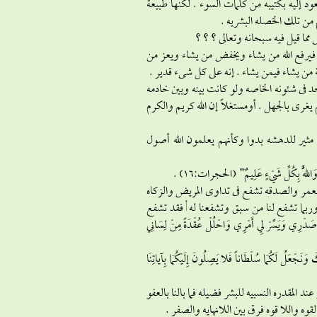
د إليه بكتيبه من كلمات السوء . لكنها طبيعة
 من تلك الخصله البشريه .
عض مما قيل فيه سبحانه وتعالى ؟ ؟ ؟
 . فيرفع الله من يشاء ويخفض من يشاء ويعز من
ن يشاء فيمن يشاء . إنه على كل شىء قدير .
فى شئونه الخاصه ولو كانت بينه وبين خادمه
 يغرى بالجهل . أومستغلاً إن الله كريم والكرم
مثير للدهشه بدوا وكأنهم يعلمون الله أصول
اللَّهُ بِكُلِّ شَيْءٍ عَلِيمٌ” (الحجرات:16) .
 العمر والصدقه تشفع فى تداوى المريض والزكاه
وربما تشفع لنا من سبق وتشفعنا له , فقد تشفع
َسِّرْ لِي أَمْرِي وَاحْلُلْ عُقْدَةً مِنْ لِسَانِي
جْعَلُ لَكُمَا سُلْطَاناً فَلا يَصِلُونَ إِلَيْكُمَا بِآياتِنَا
د المقدره النسبيه للبشر فضيله فما بالنا بالعفو
القوه واللا قوه فرق بين اللانهايه والصفر .