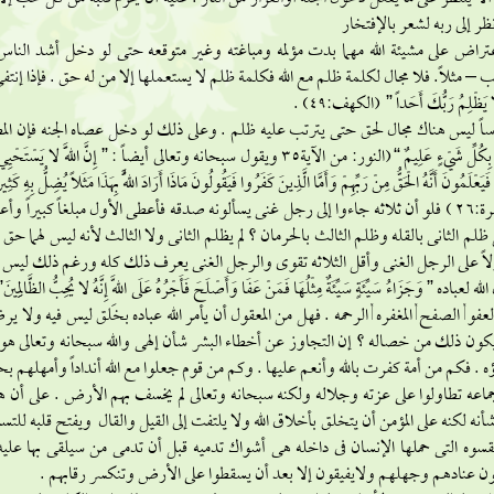
ظر إلى ربه لشعر بالإفتخار
تراض على مشيئة الله مهما بدت مؤلمه ومباغته وغير متوقعه حتى لو دخل أشد الناس
ب – مثلاً. فلا مجال لكلمة ظلم مع الله فكلمة ظلم لا يستعملها إلا من له حق . فإذا إنتفى 
يَظْلِمُ رَبُّكَ أَحَداً ” (الكهف:49) .
اً ليس هناك مجال لحق حتى يترتب عليه ظلم . وعلى ذلك لو دخل عصاه الجنه فإن المطيعين لا يظل
وَاللَّهُ بِكُلِّ شَيْءٍ عَلِيمٌ “(النور: من الآية35 ويقول سبحانه وتعالى أيضاً : ” إِنَّ اللَّ
فَيَعْلَمُونَ أَنَّهُ الْحَقُّ مِنْ رَبِّهِمْ وَأَمَّا الَّذِينَ كَفَرُوا فَيَقُولُونَ مَاذَا أَرَادَ اللَّهُ بِهَذَا مَثَلاً يُضِلُّ بِهِ كَث
(البقرة:26 ) فلو أن ثلاثه جاءوا إلى رجل غنى يسألونه صدقه فأعطى الأول مبلغاً كبيراً 
ظلم الثانى بالقله وظلم الثالث بالحرمان ؟ لم يظلم الثانى ولا الثالث لأنه ليس لهما حق
اً على الرجل الغنى وأقل الثلاثه تقوى والرجل الغنى يعرف ذلك كله ورغم ذلك ليس لن
, العفو , الصفح , المغفره , الرحمه . فهل من المعقول أن يأمر الله عباده بخلق ليس فيه ولا
كون ذلك من خصاله ؟ إن التجاوز عن أخطاء البشر شأن إلهى والله سبحانه وتعالى هو
 . فكم من أمة كفرت بالله وأنعم عليها . وكم من قوم جعلوا مع الله أنداداً وأمهلهم 
اعه تطاولوا على عزته وجلاله ولكنه سبحانه وتعالى لم يخسف بهم الأرض . على أن
أنه لكنه على المؤمن أن يتخلق بأخلاق الله ولا يلتفت إلى القيل والقال ويفتح قلبه للت
قسوه التى حملها الإنسان فى داخله هى أشواك تدميه قبل أن تدمى من سيلقى بها عل
ن عنادهم وجهلهم ولايفيقون إلا بعد أن يسقطوا على الأرض وتنكسر رقابهم .