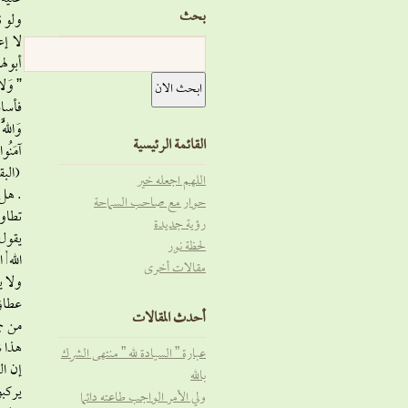
بحث
ولو ن
لا إع
أبوله
” وَلا 
فأساس
القائمة الرئيسية
آمَنُوا 
اللهم اجعله خير
. هل 
حوار مع صاحب السماحة
تطاول
رؤية جديدة
لحظة نور
الله 
مقالات أخرى
ولا ي
عطاؤه
أحدث المقالات
من جم
هذا ش
عبارة ” السيادة لله ” منتهى الشرك
إن ال
بالله
يركبو
ولي الأمر الواجب طاعته دائما