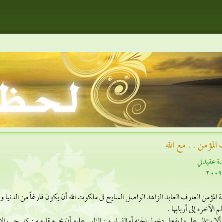
المؤمن . . مع الله
ة عقيدتي
 المؤمن العارف العابد الزاهد الواصل السايح فى ملكوت الله أن يكون فارغاً من الدنيا 
 الآخره إلى أربابها .
ألا ينتظر على ما يفعل دخول الجنه أوالفرار من النار . عليه أن يحرم قلبه من كل حب إل