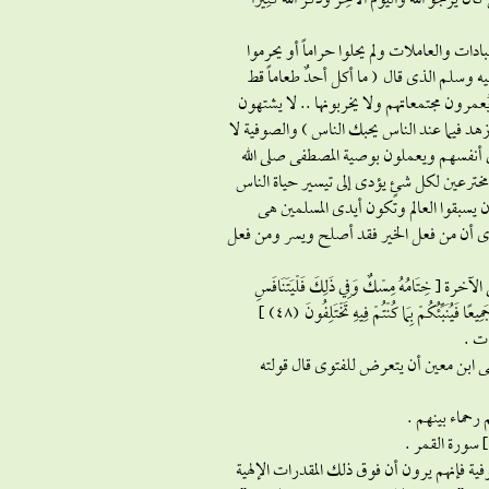
 اللَّهَ وَالْيَوْمَ الْآَخِرَ وَذَكَرَ اللَّهَ كَثِيرًا
دات والعاملات ولم يحلوا حراماً أو يحرموا
ليه وسلم الذى قال ( ما أكل أحدٌ طعاماً قط
عمرون مجتمعاتهم ولا يخربونها .. لا يشتهون
هد فيما عند الناس يحبك الناس ) والصوفية لا
 فى أنفسهم ويعملون بوصية المصطفى صلى الله
مخترعين لكل شئٍ يؤدى إلى تيسير حياة الناس
سبقوا العالم وتكون أيدى المسلمين هى
ل يرى أن من فعل الخير فقد أصلح ويسر ومن فعل
ِتَامُهُ مِسْكٌ وَفِي ذَلِكَ فَلْيَتَنَافَسِ
الْمُتَنَافِسُونَ (26) } سورة المطففين .. وأهل استباق إليها { فَاسْتَبِقُوا الْخَيْرَاتِ إِلَى اللَّهِ مَرْجِعُكُمْ جَمِيعًا فَيُنَبِّئُكُمْ بِمَا كُنْتُمْ فِيهِ تَخْتَلِفُونَ (48) }
ى ابن معين أن يتعرض للفتوى قال قولته
وفية فإنهم يرون أن فوق ذلك المقدرات الإلهية