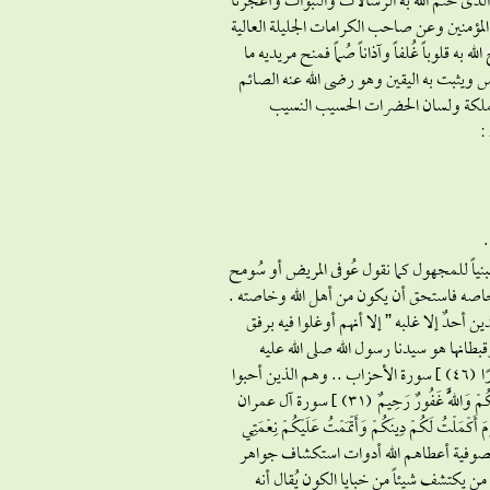
لذى ختم الله به الرسالات والنبوات وأعجزنا
 المؤمنين وعن صاحب الكرامات الجليلة العالية
قلوباً غُلفاً وآذاناً صُماً فمنح مريديه ما
س ويثبت به اليقين وهو رضى الله عنه الصائم
ملكة ولسان الحضرات الحسيب النسيب
:
.
ياً للمجهول كما نقول عُوفى المريض أو سُومح
 خاصه فاستحق أن يكون من أهل الله وخاصته .
ين أحدٌ إلا غلبه ” إلا أنهم أوغلوا فيه برفق
طانها هو سيدنا رسول الله صلى الله عليه
وسلم { يَا أَيُّهَا النَّبِيُّ إِنَّا أَرْسَلْنَاكَ شَاهِدًا وَمُبَشِّرًا وَنَذِيرًا (45) وَدَاعِيًا إِلَى اللَّهِ بِإِذْنِهِ وَسِرَاجًا مُنِيرًا (46) } سورة الأحزاب .. وهم الذين أحبوا
الله فاتبعوا رسول الله فأحبهم الله { قُلْ إِنْ كُنْتُمْ تُحِبُّونَ اللَّهَ فَاتَّبِعُونِي يُحْبِبْكُمُ اللَّهُ وَيَغْفِرْ لَكُمْ ذُنُوبَكُمْ وَاللَّهُ غَفُورٌ رَحِيمٌ (31) } سورة آل عمران
لَكُمْ دِينَكُمْ وَأَتْمَمْتُ عَلَيْكُمْ نِعْمَتِي
ر أن الصوفية أعطاهم الله أدوات استكشاف جواهر
ن يكتشف شيئاً من خبايا الكون يُقال أنه