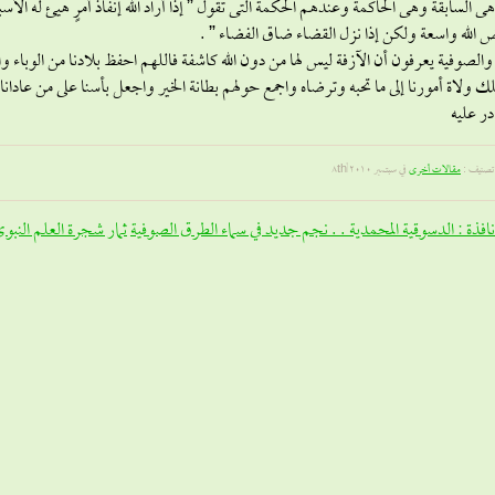
هى السابقة وهى الحاكمة وعندهم الحكمة التى تقول ” إذا أراد الله إنفاذ أمرٍ هيئ له الأس
الله واسعة ولكن إذا نزل القضاء ضاق الفضاء ” .
والصوفية يعرفون أن الآزفة ليس لها من دون الله كاشفة فاللهم احفظ بلادنا من الوباء و
 ولاة أمورنا إلى ما تحبه وترضاه واجمع حولهم بطانة الخير واجعل بأسنا على من عادانا
در عليه
تصنيف :
مقالات أخرى
في سبتمبر 8th, 2010
نافذة : الدسوقية المحمدية . . نجم جديد في سماء الطرق الصوفية
ثمار شجرة العلم النبو