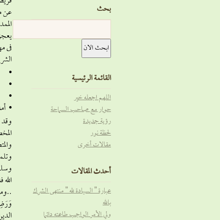
فريضة
بحث
عن مع
الممد
يعجز 
فى م
الشري
• فإن
القائمة الرئيسية
• وإذ
• وإذ
اللهم اجعله خير
• أما
حوار مع صاحب السماحة
وقد ر
رؤية جديدة
المخط
لحظة نور
والمت
مقالات أخرى
وتلمس
أحدث المقالات
عبارة ” السيادة لله ” منتهى الشرك
..ومن 
بالله
وَرَض
ولي الأمر الواجب طاعته دائما
الدين