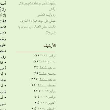
ياأيها الناس إنا خلقناكم من ذكر
أضاف
وأنثى
ولا ي
رؤيا بعد التفسير
إلا أ
نصلي على ميت صلاة الجنازة :
الجائ
فكيف نبطل الصلاة في مسجد به
المتخ
ضريح؟
الشعر
ونفس 
عليهم
الأرشيف
ذلك ن
نوفمبر 2012
(2)
وفى ه
ديسمبر 2011
(2)
• فال
سبتمبر 2011
(2)
أحب ا
ديسمبر 2010
(9)
• أما
سبتمبر 2010
(169)
عبادة
أغسطس 2010
(56)
• أما
يوليو 2010
(81)
قدوته
نوفمبر 2008
(1)
• أما
أكتوبر 2008
(1)
صلى ا
أغسطس 2008
(1)