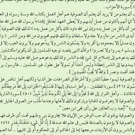
مواصلة الصوم مثله صلى الله عليه وسلم { لَقَدْ كَانَ لَكُمْ فِي رَسُولِ اللَّهِ أُسْوَةٌ حَسَنَةٌ لِمَنْ كَانَ يَرْجُو
أن يعلم من لا يريد أن يعلم أن الصوفية هم أهل العمل بكتاب الله وسنة رسوله فى العبا
ً كما أنهم يأكلون من عمل أيديهم ولا يُعطَى العهد لعاطل إقتداءاً برسول الله صلى الله ع
من أن يأكل من عمل يده وإن نبى الله داود كان يأكل من عمل يده ) لذلك فإن الصوفية يُ
 أيدى الناس من مالٍ ولا جاه ولا سلطان ولذلك فإنهم محبوبون من الله ومن الناس ( واز
ن مسلماً إلا بجحوده بما أقر به ولا يفسِّقون الناس ولا يبدِّعونهم ولا يرون العيب إلا
وسلم ( يسروا ولا تعسروا ) وكأن النبى يقصد توجيه المسلمين إلى أن يكونوا مكتشفين 
 يدعوهم إلى إصلاح كل شئٍ يخدم الناس وكذلك يدعوهم صلى الله عليه وسلم إلى أن ي
ا يمدونها إلى الناس إعطاءاً وليس أخذاً أو تسولاً على عقول غير المسلمين .. فالرسو
قد أفسد وعسر { وَاللَّهُ لَا يُحِبُّ الْمُفْسِدِينَ } .
الصوفية ليسوا حطباً للفتن ولا أطرافاً فى الصراعات على الدنيا ولكنهم أهل تنافس على الآخرة { خ
ائدة .. وأهل الفرار إلى الله { فَفِرُّوا إِلَى اللَّهِ إِنِّي لَكُمْ مِنْهُ نَذِيرٌ مُبِينٌ (50) } سورة الذاريات .
والصوفية لا يتعرضون للفتايا ويتركون ذلك لأهلها وعندما طُلب من الصوفى الجليل يح
ورة ” أيُعبد رب العالمين على رأى يحى ابن معين ” .
والناس يرون أن الأزمات مرجعها إما إلى الحاكم أو إلى المحكوم أو إلى كليهما .. أما الص