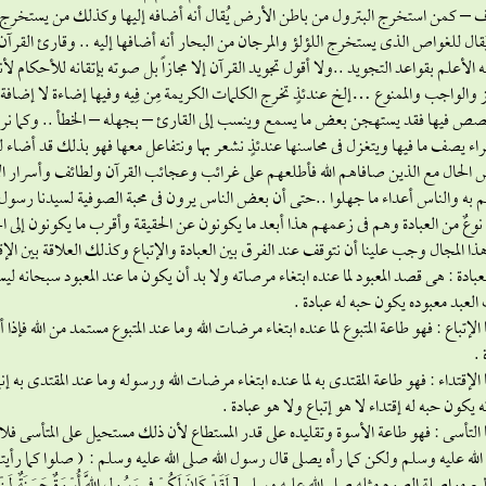
 – كمن استخرج البترول من باطن الأرض يُقال أنه أضافه إليها وكذلك من يستخرج ا
ُقال للغواص الذى يستخرج اللؤلؤ والمرجان من البحار أنه أضافها إليه .. وقارئ القرآن ا
نه الأعلم بقواعد التجويد ..ولا أقول تجويد القرآن إلا مجازاً بل صوته بإتقانه للأحكام ل
ز والواجب والممنوع …إلخ عندئذٍ تخرج الكلمات الكريمة مِن فِيه وفيها إضاءة لا إضافة
صص فيها فقد يستهجن بعض ما يسمع وينسب إلى القارئ – بجهله – الخطأ .. وكما نرى
اء يصف ما فيها ويتغزل فى محاسنها عندئذٍ نشعر بها ونتفاعل معها فهو بذلك قد أضاء لن
الحال مع الذين صافاهم الله فأطلعهم على غرائب وعجائب القرآن ولطائف وأسرار الأحكام
 به والناس أعداء ما جهلوا ..حتى أن بعض الناس يرون فى محبة الصوفية لسيدنا رسول ال
وعٌ من العبادة وهم فى زعمهم هذا أبعد ما يكونون عن الحقيقة وأقرب ما يكونون إلى ال
ذا المجال وجب علينا أن نتوقف عند الفرق بين العبادة والإتباع وكذلك العلاقة بين الإق
عبادة : هى قصد المعبود لما عنده ابتغاء مرصاته ولا بد أن يكون ما عند المعبود سبحانه 
لعبد معبوده يكون حبه له عبادة .
 الإتباع : فهو طاعة المتبوع لما عنده ابتغاء مرضات الله وما عند المتبوع مستمد من الله فإ
 .
 الإقتداء : فهو طاعة المقتدى به لما عنده ابتغاء مرضات الله ورسوله وما عند المقتدى به إ
 يكون حبه له إقتداء لا هو إتباع ولا هو عبادة .
 التأسى : فهو طاعة الأسوة وتقليده على قدر المستطاع لأن ذلك مستحيل على المتأسى فل
لله عليه وسلم ولكن كما رأه يصلى قال رسول الله صلى الله عليه وسلم : ( صلوا كما رأيتم