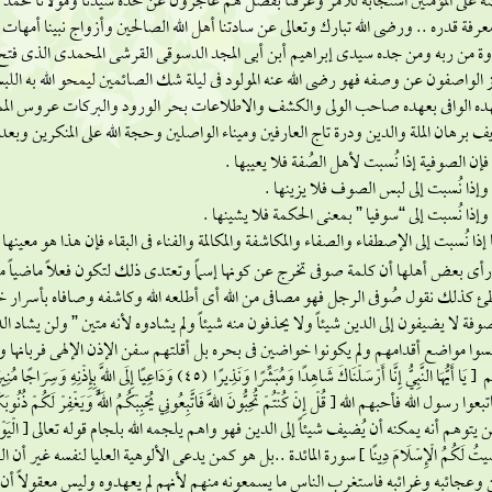
 على المؤمنين استجابة للأمر وعرفناً بفضل هم عاجزون عن حده سيدنا ومولانا محمد ا
رفة قدره .. ورضى الله تبارك وتعالى عن سادتنا أهل الله الصالحين وأزواج نبينا أمهات
وة من ربه ومن جده سيدى إبراهيم أبن أبى المجد الدسوقى القرشى المحمدى الذى فتح الله به 
الواصفون عن وصفه فهو رضى الله عنه المولود فى ليلة شك الصائمين ليمحو الله به اللب
هده الوافى بعهده صاحب الولى والكشف والاطلاعات بحر الورود والبركات عروس الم
ف برهان الملة والدين ودرة تاج العارفين وميناء الواصلين وحجة الله على المنكرين وبعد 
 الصوفية إذا نُسبت لأهل الصُفة فلا يعيبها .
ا نُسبت إلى لبس الصوف فلا يزينها .
ا نُسبت إلى “سوفيا ” بمعنى الحكمة فلا يشينها .
 إذا نُسبت إلى الإصطفاء والصفاء والمكاشفة والمكالمة والفناء فى البقاء فإن هذا هو معينها 
أى بعض أهلها أن كلمة صوفى تخرج عن كونها إسماً وتعتدى ذلك لتكون فعلاً ماضياً مبن
ئ كذلك نقول صُوفى الرجل فهو مصافى من الله أى أطلعه الله وكاشفه وصافاه بأسرار
صوفة لا يضيفون إلى الدين شيئاً ولا يحذفون منه شيئاً ولم يشادوه لأنه متين ” ولن يشاد الد
وا مواضع أقدامهم ولم يكونوا خواضين فى بحره بل أقلتهم سفن الإذن الإلهى فربانها وقب
يتوهم أنه يمكنه أن يُضيف شيئاً إلى الدين فهو واهم يلجمه الله بلجام قوله تعالى { الْيَوْمَ أَكْمَلْتُ 
ِيتُ لَكُمُ الْإِسْلَامَ دِينًا } سورة المائدة ..بل هو كمن يدعى الألوهية العليا لنفسه غي
 وعجائبه وغرائبه فاستغرب الناس ما يسمعونه منهم لأنهم لم يعهدوه وليس معقولاً أن م