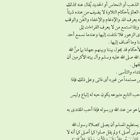
لذهب أو النحاس أو الحديد يُقال عنه كذلك
لعالم بأحكام التلاوة لا يضيف من عنده شيئاً
أنه يعرف المد والإدغام والإخفاء والغُن والوقف
 وإذا استمع من لا يعرف القراءات إلى
 الزهور فلا نلتفت إليها وعندما نسمع أحد
ا وما أضاف إليها .
 قد يحول بيننا وبينهم جهلنا بما منَّ الله
له صلى الله عليه وسلم وآل بيته الأكرمين أن
جهل .
تداء والتآسى .
ليس مستمداً من غيره أى ذاتى وعلى ذلك فإذا
ذا أحب التابع متبوعه يكون حبه له إتباع وليس
نما هو من عند الله ورسوله فإذا أحب المقتدى به
ا يستطيع المسلم أن يصلى كصلاة رسول الله
ونى أصلى ) ولم يقل صلوا كما أصلى كما أنه لا